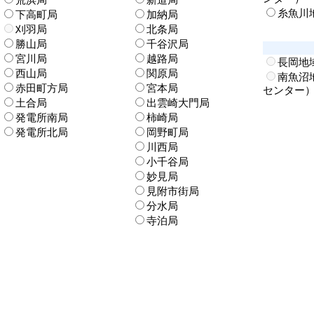
糸魚川
下高町局
加納局
刈羽局
北条局
勝山局
千谷沢局
宮川局
越路局
長岡地
西山局
関原局
南魚沼
赤田町方局
宮本局
センター
土合局
出雲崎大門局
発電所南局
柿崎局
発電所北局
岡野町局
川西局
小千谷局
妙見局
見附市街局
分水局
寺泊局