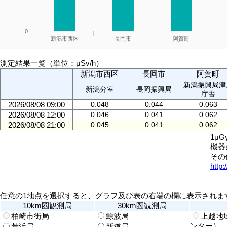
0
新潟市西区
長岡市
阿賀町
測定結果一覧（単位：μSv/h）
新潟市西区
長岡市
阿賀町
新潟振興局津
新潟分室
長岡振興局
庁舎
2026/08/08 09:00
0.048
0.044
0.063
2026/08/08 12:00
0.046
0.041
0.062
2026/08/08 21:00
0.045
0.041
0.062
1μ
機器
その
http:
任意の1地点を選択すると、グラフ及び表の右端の欄に表示されま
10km圏観測局
30km圏観測局
柏崎市街局
鯨波局
上越地
ンター）
荒浜局
新道局