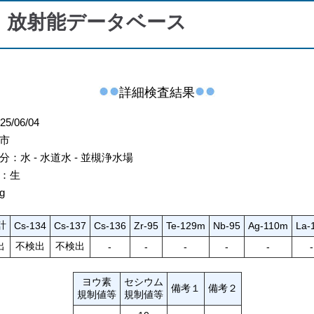
・放射能データベース
詳細検査結果
/06/04
市
：水 - 水道水 - 並槻浄水場
：生
g
計
Cs-134
Cs-137
Cs-136
Zr-95
Te-129m
Nb-95
Ag-110m
La-
出
不検出
不検出
-
-
-
-
-
-
ヨウ素
セシウム
備考１
備考２
規制値等
規制値等