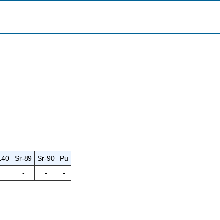
140
Sr-89
Sr-90
Pu
-
-
-