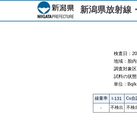
新潟県放射線
検査日：2025
地域：胎内
調査対象区分
試料の状態
単位：Bq/k
線量率
Cs合
I-131
不検出
不検
-