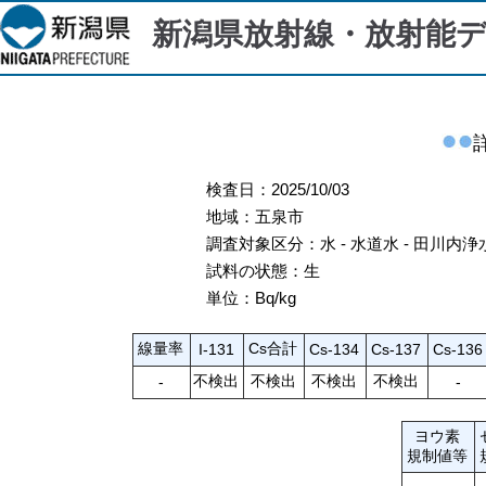
新潟県放射線・放射能
検査日：2025/10/03
地域：五泉市
調査対象区分：水 - 水道水 - 田川内浄
試料の状態：生
単位：Bq/kg
線量率
Cs合計
I-131
Cs-134
Cs-137
Cs-136
不検出
不検出
不検出
不検出
-
-
ヨウ素
規制値等