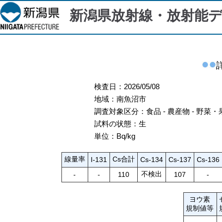
新潟県放射線・放射能
検査日：2026/05/08
地域：南魚沼市
調査対象区分：食品 - 農産物 - 野菜・
試料の状態：生
単位：Bq/kg
線量率
Cs合計
I-131
Cs-134
Cs-137
Cs-136
不検出
-
-
110
107
-
ヨウ素
規制値等