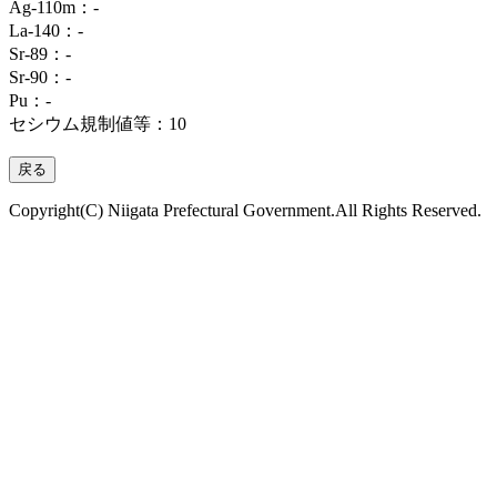
Ag-110m：‐
La-140：‐
Sr-89：‐
Sr-90：‐
Pu：‐
セシウム規制値等：10
Copyright(C) Niigata Prefectural Government.All Rights Reserved.