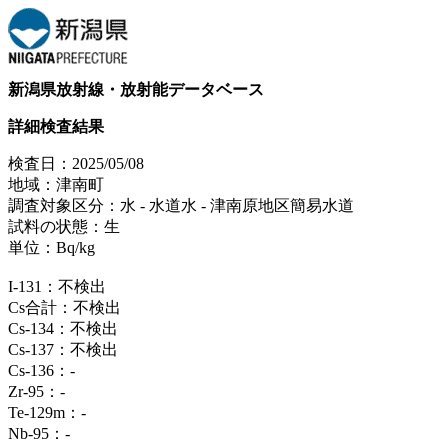
新潟県放射線・放射能データベース
詳細検査結果
検査日：2025/05/08
地域：津南町
調査対象区分：水 ‐ 水道水 ‐ 津南原地区簡易水道
試料の状態：生
単位：Bq/kg
I-131：不検出
Cs合計：不検出
Cs-134：不検出
Cs-137：不検出
Cs-136：‐
Zr-95：‐
Te-129m：‐
Nb-95：‐