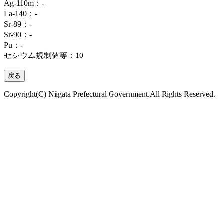
Ag-110m：‐
La-140：‐
Sr-89：‐
Sr-90：‐
Pu：‐
セシウム規制値等：10
Copyright(C) Niigata Prefectural Government.All Rights Reserved.