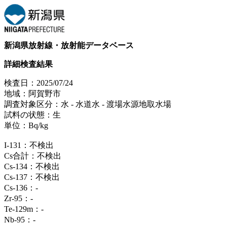
新潟県放射線・放射能データベース
詳細検査結果
検査日：2025/07/24
地域：阿賀野市
調査対象区分：水 ‐ 水道水 ‐ 渡場水源地取水場
試料の状態：生
単位：Bq/kg
I-131：不検出
Cs合計：不検出
Cs-134：不検出
Cs-137：不検出
Cs-136：‐
Zr-95：‐
Te-129m：‐
Nb-95：‐